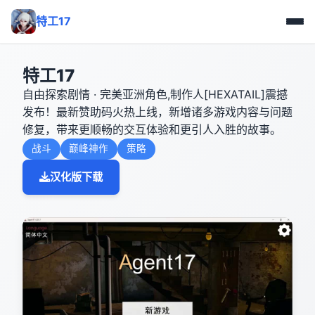
特工17
特工17
自由探索剧情 · 完美亚洲角色,制作人[HEXATAIL]震撼
发布！最新赞助码火热上线，新增诸多游戏内容与问题
修复，带来更顺畅的交互体验和更引人入胜的故事。
战斗
巅峰神作
策略
汉化版下载