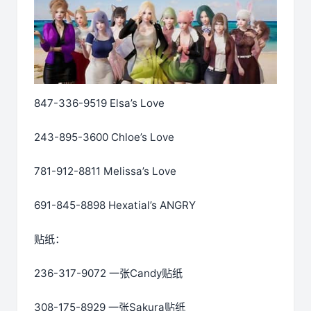
847-336-9519 Elsa’s Love
243-895-3600 Chloe’s Love
781-912-8811 Melissa’s Love
691-845-8898 Hexatial’s ANGRY
贴纸：
236-317-9072 一张Candy贴纸
308-175-8929 一张Sakura贴纸